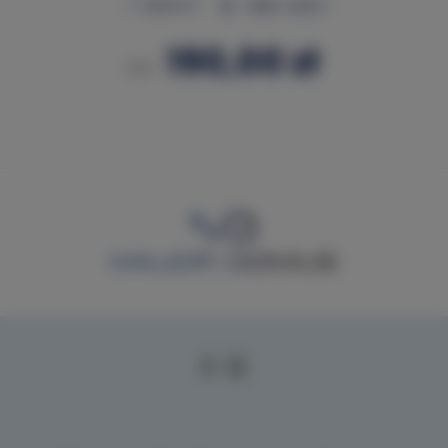
2
29,00 m
Maks. osób 3
190,00 zł
Od