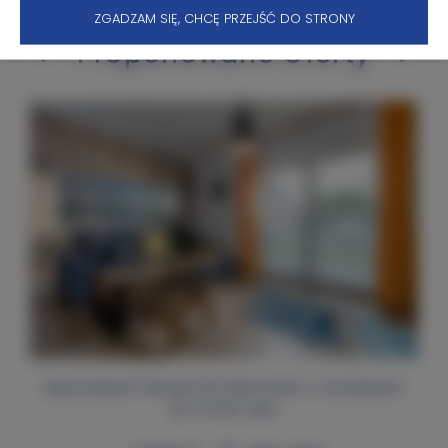
ZGADZAM SIĘ, CHCĘ PRZEJŚĆ DO STRONY
Proponowane Oferty
Apartament Słoneczne Wybrzeże z voucherem
do strefy spa