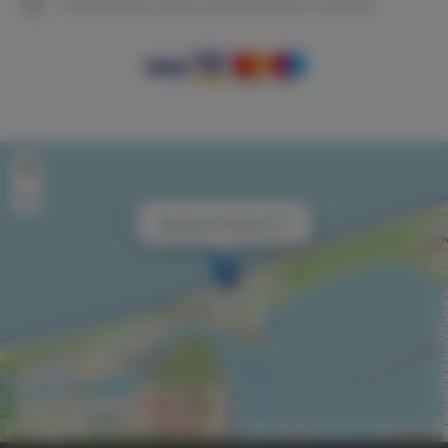
Gwarantujemy pełne bezpieczeństwo transakcji
+
−
×
Apartament Gardenia 37
Leaflet
| ©
OpenStreetMap
contributors