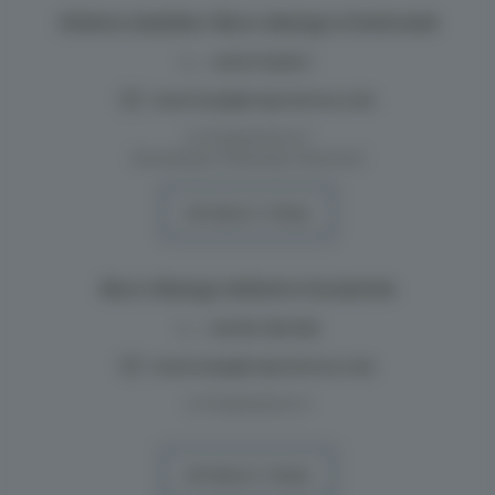
Główna siedziba i Biuro obsługi w Dziwnowie
+48 517262517
,
rezerwacje@majordomus.club
ul. Przestrzenna 11
(Inwestycja: Półwysep Dziwnów)
WYZNACZ TRASĘ
Biuro Obsługi oddział w Szczecinie
+48 691 396 598
rezerwacje@majordomus.club
ul. Przestrzenna 11
WYZNACZ TRASĘ