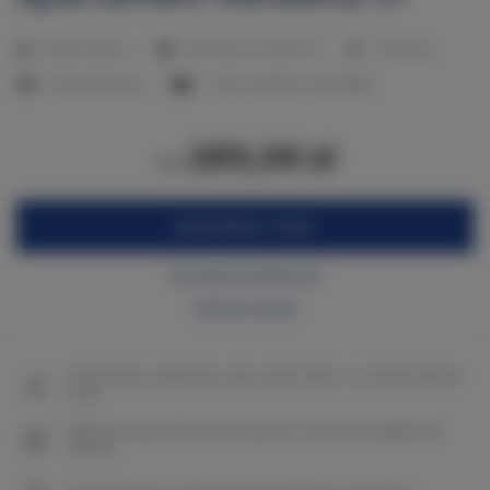
2
Liczba miejsc:
4
Powierzchnia:
38,00 m
1 sypialnia
1 łóżko podwójne
1 sofa rozkładana (Sofa Bed)
285,00 zł
od
ZAREZERWUJ TERAZ
Sprawdź dostępność
Zobacz cennik
Gwarancja najniższej ceny pokoi tylko na naszej stronie
www
Natychmiastowe potwierdzenie rezerwacji (płatność
online)