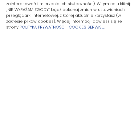
zainteresowań i mierzenia ich skuteczności). W tym celu kliknij:
Piekarnik
„NIE WYRAŻAM ZGODY” bądź dokonaj zmian w ustawieniach
przeglądarki internetowej, z której aktualnie korzystasz (w
zakresie plików cookies). Więcej informacji dowiesz się ze
Płyta kuchenna
strony
POLITYKA PRYWATNOŚCI I COOKIES SERWISU
.
Zmywarka
Czajnik elektryczny
Meble ogrodowe
Aneks kuchenny
Przybory kuchenne
Ręczniki
Balkon