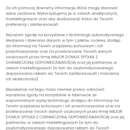
Szafa / garderoba
Za ich pomocą zbieramy informacje, które mogą stanowić
dane osobowe. Wykorzystujemy je w celach analitycznych,
Sprzęt do prasowania
marketingowych oraz aby dostosować treści do Twoich
preferencji i zainteresowań.
Część wypoczynkowa
Wyrażam zgodę na korzystanie z technologii automatycznego
śledzenia i zbierania danych, w tym z plików cookies, dostęp
do informacji na Twoim urządzeniu końcowym i ich
Pralka
przechowywanie oraz na przetwarzanie Twoich danych
osobowych przez firmę MAJOR DOMUS SPÓŁKA Z
Środki czystości
OGRANICZONĄ ODPOWIEDZIALNOŚCIĄ oraz jej partnerów, w
celach marketingowych (w tym do zautomatyzowanego
dopasowania reklam do Twoich zainteresowań i mierzenia
Telewizor z płaskim ekranem
ich skuteczności).
Niezależnie od tego, masz również prawo odmówić
Część jadalna
wyrażenia zgody na korzystanie w Internecie ze
wspomnianych wyżej technologii, dostępu do informacji na
Stół
Twoim urządzeniu końcowym i ich przechowywania oraz na
przetwarzanie Twoich danych osobowych przez firmę MAJOR
DOMUS SPÓŁKA Z OGRANICZONĄ ODPOWIEDZIALNOŚCIĄ oraz jej
Kieliszki do wina
partnerów, w celach marketingowych (w tym do
zautomatyzowanego dopasowania reklam do Twoich