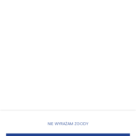
KALENDARZ DOSTĘPNOŚCI
WŁAŚCIWOŚCI POKOJU
ZASADY I OPŁATY
OPCJE DODATKOWE
DLA REZERWUJĄCYCH
CENNIK
NIE WYRAŻAM ZGODY