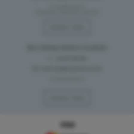
ul. Przestrzenna 11
(Inwestycja: Półwysep Dziwnów)
WYZNACZ TRASĘ
Biuro Obsługi oddział w Szczecinie
+48 691 396 598
rezerwacje@majordomus.club
ul. Przestrzenna 11
WYZNACZ TRASĘ