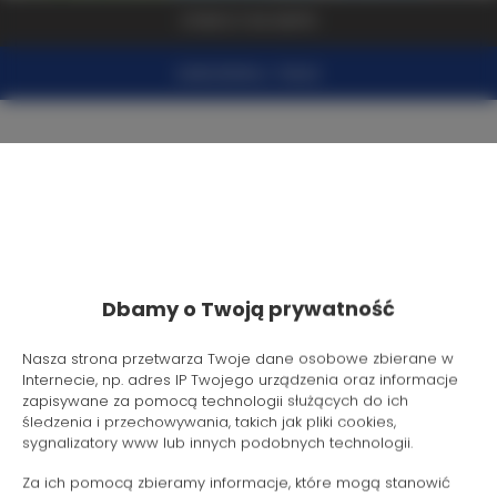
ZOBACZ NA MAPIE
ZAREZERWUJ TERAZ
Udogodnienia
Lodówka
Wyposażenie łazienki
Dbamy o Twoją prywatność
Prysznic
Nasza strona przetwarza Twoje dane osobowe zbierane w
Internecie, np. adres IP Twojego urządzenia oraz informacje
Telewizja satelitarna
zapisywane za pomocą technologii służących do ich
śledzenia i przechowywania, takich jak pliki cookies,
sygnalizatory www lub innych podobnych technologii.
Suszarka do włosów
Za ich pomocą zbieramy informacje, które mogą stanowić