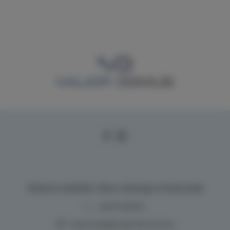
Główna siedziba i Biuro obsługi w Dziwnowie
+48 517262517
,
rezerwacje@majordomus.club