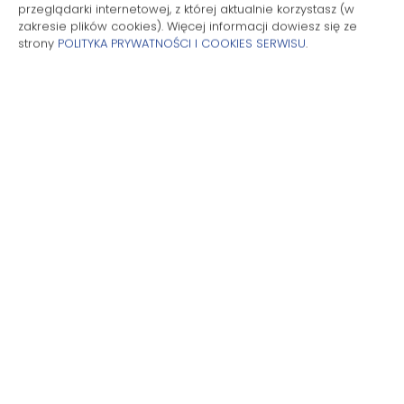
przeglądarki internetowej, z której aktualnie korzystasz (w
Czajnik elektryczny
zakresie plików cookies). Więcej informacji dowiesz się ze
strony
POLITYKA PRYWATNOŚCI I COOKIES SERWISU
.
Meble ogrodowe
Aneks kuchenny
Przybory kuchenne
Ekspres do kawy
Ręczniki
Balkon
Taras
Widok na rzekę