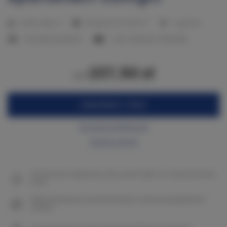
2
Liczba miejsc:
4
Powierzchnia:
52,50 m
1 sypialnia
1 duże łóżko podwójne
1 sofa rozkładana (Sofa Bed)
237,50 zł
od
ZAREZERWUJ TERAZ
Sprawdź dostępność
Zobacz cennik
Gwarancja najniższej ceny pokoi tylko na naszej stronie
www
Natychmiastowe potwierdzenie rezerwacji (płatność
online)