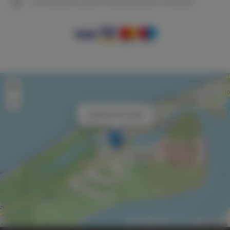
Gwarantujemy pełne bezpieczeństwo transakcji
+
−
×
Apartament Sunlight
Leaflet
| ©
OpenStreetMap
contributors