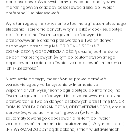
dane osobowe. Wykorzystujemy je w celach analitycznych,
Żelazko
marketingowych oraz aby dostosować treści do Twoich
preferencji i zainteresowań.
Rozkładana sofa
Wyrażam zgodę na korzystanie z technologii automatycznego
śledzenia i zbierania danych, w tym z plików cookies, dostęp
Pralka
do informacji na Twoim urządzeniu końcowym i ich
przechowywanie oraz na przetwarzanie Twoich danych
osobowych przez firmę MAJOR DOMUS SPÓŁKA Z
Biurko
OGRANICZONĄ ODPOWIEDZIALNOŚCIĄ oraz jej partnerów, w
celach marketingowych (w tym do zautomatyzowanego
Telewizor z płaskim ekranem
dopasowania reklam do Twoich zainteresowań i mierzenia
ich skuteczności).
Część jadalna
Niezależnie od tego, masz również prawo odmówić
wyrażenia zgody na korzystanie w Internecie ze
wspomnianych wyżej technologii, dostępu do informacji na
Piekarnik
Twoim urządzeniu końcowym i ich przechowywania oraz na
przetwarzanie Twoich danych osobowych przez firmę MAJOR
DOMUS SPÓŁKA Z OGRANICZONĄ ODPOWIEDZIALNOŚCIĄ oraz jej
Płyta kuchenna
partnerów, w celach marketingowych (w tym do
zautomatyzowanego dopasowania reklam do Twoich
Zmywarka
zainteresowań i mierzenia ich skuteczności). W tym celu kliknij:
„NIE WYRAŻAM ZGODY” bądź dokonaj zmian w ustawieniach