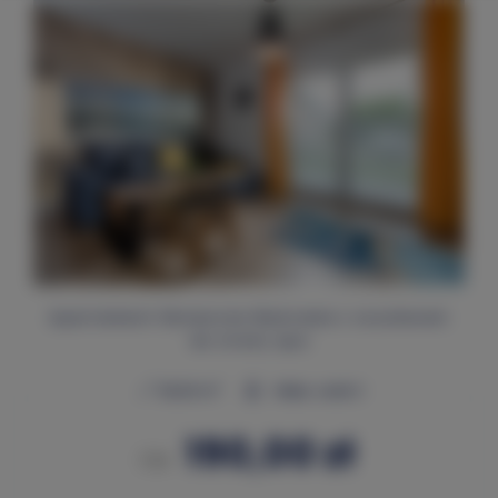
Apartament Słoneczne Wybrzeże z voucherem
do strefy spa
2
29,00 m
Maks. osób 3
190,00 zł
Od