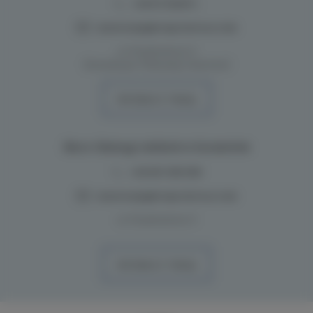
+48 517262517
,
rezerwacje@majordomus.club
ul. Przestrzenna 11
(Inwestycja: Półwysep Dziwnów)
WYZNACZ TRASĘ
Biuro Obsługi oddział w Szczecinie
+48 691 396 598
rezerwacje@majordomus.club
ul. Przestrzenna 11
WYZNACZ TRASĘ