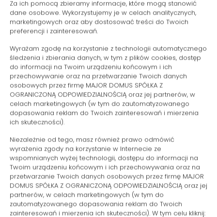
Za ich pomocą zbieramy informacje, które mogą stanowić
Basen
dane osobowe. Wykorzystujemy je w celach analitycznych,
marketingowych oraz aby dostosować treści do Twoich
Szafa / garderoba
preferencji i zainteresowań.
Wyrażam zgodę na korzystanie z technologii automatycznego
Jacuzzi
śledzenia i zbierania danych, w tym z plików cookies, dostęp
do informacji na Twoim urządzeniu końcowym i ich
przechowywanie oraz na przetwarzanie Twoich danych
Część wypoczynkowa
osobowych przez firmę MAJOR DOMUS SPÓŁKA Z
OGRANICZONĄ ODPOWIEDZIALNOŚCIĄ oraz jej partnerów, w
Pralka
celach marketingowych (w tym do zautomatyzowanego
dopasowania reklam do Twoich zainteresowań i mierzenia
ich skuteczności).
Środki czystości
Niezależnie od tego, masz również prawo odmówić
wyrażenia zgody na korzystanie w Internecie ze
Telewizor z płaskim ekranem
wspomnianych wyżej technologii, dostępu do informacji na
Twoim urządzeniu końcowym i ich przechowywania oraz na
przetwarzanie Twoich danych osobowych przez firmę MAJOR
Część jadalna
DOMUS SPÓŁKA Z OGRANICZONĄ ODPOWIEDZIALNOŚCIĄ oraz jej
partnerów, w celach marketingowych (w tym do
Stół
zautomatyzowanego dopasowania reklam do Twoich
zainteresowań i mierzenia ich skuteczności). W tym celu kliknij: