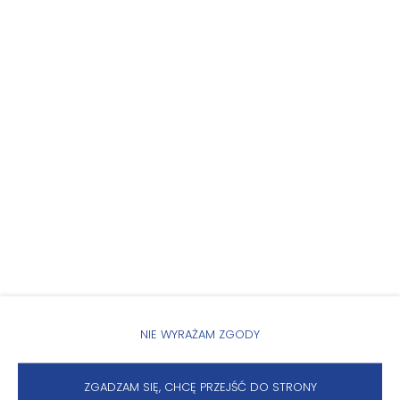
KALENDARZ DOSTĘPNOŚCI
WŁAŚCIWOŚCI POKOJU
ZASADY I OPŁATY
OPCJE DODATKOWE
DLA REZERWUJĄCYCH
CENNIK
NIE WYRAŻAM ZGODY
ZGADZAM SIĘ, CHCĘ PRZEJŚĆ DO STRONY