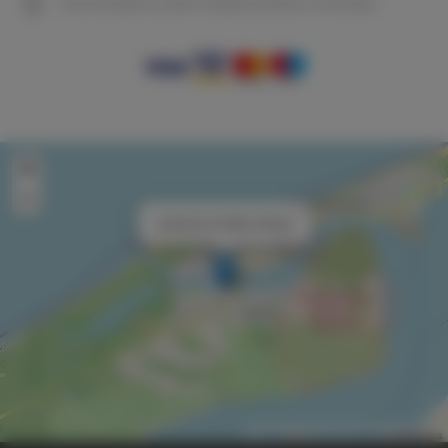
Gwarantujemy pełne bezpieczeństwo transakcji
+
−
×
Apartament Water Wings
Leaflet
| ©
OpenStreetMap
contributors