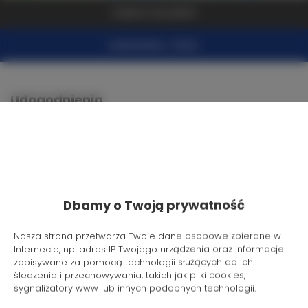
ZOBACZ NA MAPIE
ZAREZERWUJ TERAZ
Udogodnienia
Lodówka
Prysznic
Dbamy o Twoją prywatność
Telewizja kablowa
Nasza strona przetwarza Twoje dane osobowe zbierane w
Suszarka do włosów
Internecie, np. adres IP Twojego urządzenia oraz informacje
zapisywane za pomocą technologii służących do ich
śledzenia i przechowywania, takich jak pliki cookies,
Rozkładana sofa
sygnalizatory www lub innych podobnych technologii.