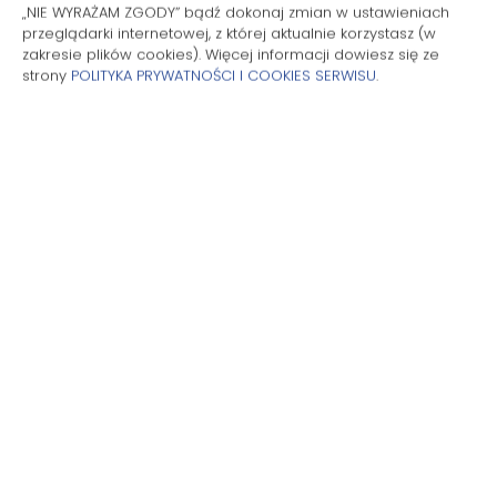
„NIE WYRAŻAM ZGODY” bądź dokonaj zmian w ustawieniach
Płyta kuchenna
przeglądarki internetowej, z której aktualnie korzystasz (w
zakresie plików cookies). Więcej informacji dowiesz się ze
strony
POLITYKA PRYWATNOŚCI I COOKIES SERWISU
.
Zmywarka
Czajnik elektryczny
Meble ogrodowe
Aneks kuchenny
Przybory kuchenne
Kuchenka mikrofalowa
Ekspres do kawy
Ręczniki