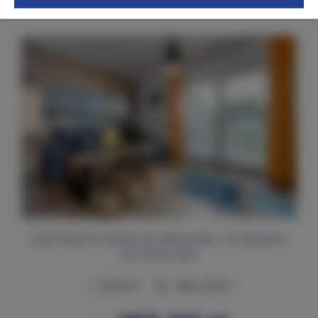
Proponowane Oferty
Apartament Słoneczne Wybrzeże z voucherem
do strefy spa
2
29,00 m
Maks. osób 3