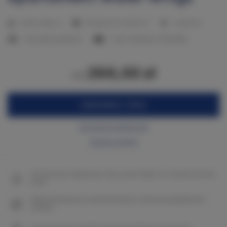
2
Liczba miejsc:
4
Powierzchnia:
49,00 m
1 sypialnia
1 duże łóżko podwójne
1 sofa rozkładana (Sofa Bed)
266,00 zł
od
ZAREZERWUJ TERAZ
Sprawdź dostępność
Zobacz cennik
Gwarancja najniższej ceny pokoi tylko na naszej stronie
www
Natychmiastowe potwierdzenie rezerwacji (płatność
online)