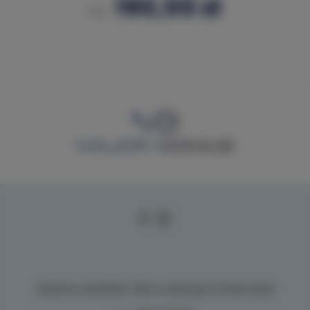
190,00 zł
Od
Główna siedziba i Biuro obsługi w Dziwnowie