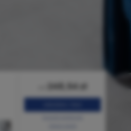
248,54 zł
od
ZAREZERWUJ TERAZ
Sprawdź dostępność
Zobacz cennik