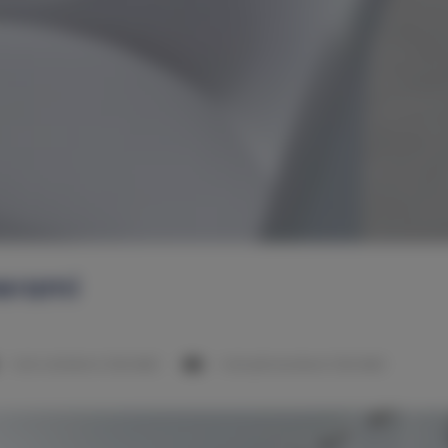
werami
1 sofa rozkładana (Sofa Bed)
1 sofa jednoosobowa (Sofa Bed)