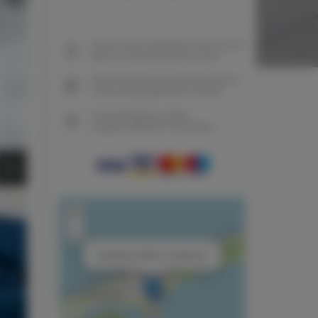
Gwarancja najniższej ceny pokoi
tylko na naszej stronie www
Natychmiastowe potwierdzenie
rezerwacji (płatność online)
Gwarantujemy pełne
bezpieczeństwo transakcji
+
−
×
Apartament Blue z rowerami