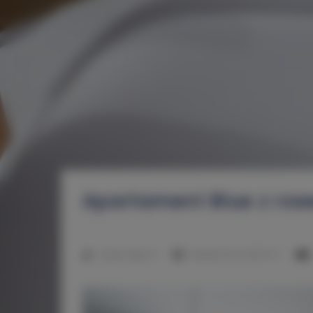
Apartament Blue z ro
2
Liczba miejsc:
3
Powierzchnia:
29,00 m