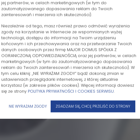
jej partnerów, w celach marketingowych (w tym do
zautomatyzowanego dopasowania reklam do Twoich
zainteresowań i mierzenia ich skuteczności).
Niezależnie od tego, masz również prawo odmówić wyrażenia
zgody na korzystanie w Internecie ze wspomnianych wyżej
technologii, dostępu do informacji na Twoim urządzeniu
końcowym i ich przechowywania oraz na przetwarzanie Twoich
danych osobowych przez firmę MAJOR DOMUS SPÓŁKA Z
OGRANICZONĄ ODPOWIEDZIALNOŚCIĄ oraz jej partnerów, w celach
marketingowych (w tym do zautomatyzowanego dopasowania
reklam do Twoich zainteresowań i mierzenia ich skuteczności). W
tym celu kliknij: „NIE WYRAŻAM ZGODY” bądź dokonaj zmian w
ustawieniach przeglądarki internetowej, z której aktualnie
korzystasz (w zakresie plików cookies). Więcej informacji dowiesz
się ze strony
POLITYKA PRYWATNOŚCI I COOKIES SERWISU
.
NIE WYRAŻAM ZGODY
ZGADZAM SIĘ, CHCĘ PRZEJŚĆ DO STRONY