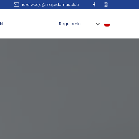
rezerwacje@majordomus.club
kt
Regulamin