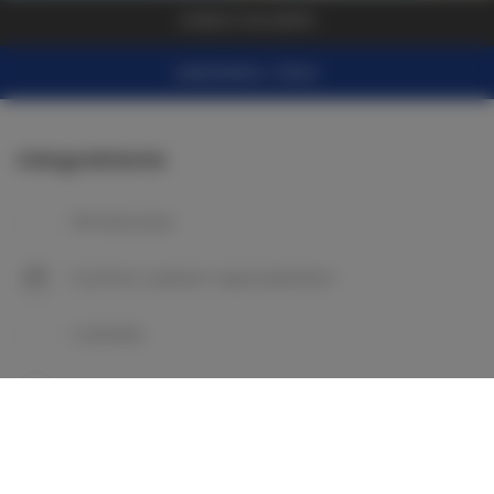
ZOBACZ NA MAPIE
ZAREZERWUJ TERAZ
Udogodnienia
Klimatyzacja
Kuchnia z pełnym wyposażeniem
Lodówka
Wyposażenie łazienki
Prysznic