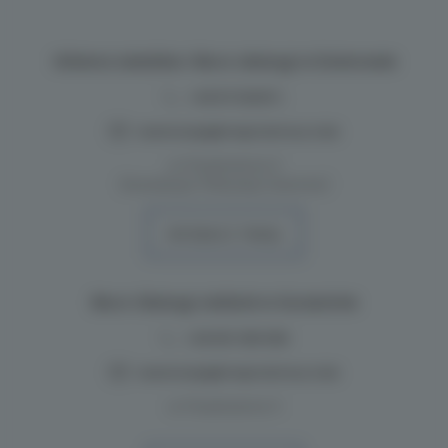
Główna siedziba i Biuro obsługi w Dziwnowie
+48 517262517
,
rezerwacje@majordomus.club
ul. Przestrzenna 11
(Inwestycja: Półwysep Dziwnów)
WYZNACZ TRASĘ
Biuro Obsługi oddział w Szczecinie
+48 691 396 598
rezerwacje@majordomus.club
ul. Przestrzenna 11