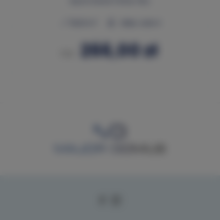
Apartament Blue Sky
2
38,00 m
Maks. osób 4
266,00 zł
Od