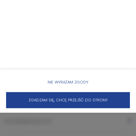
Garaż
Zwierzęta dozwolone
KALENDARZ DOSTĘPNOŚCI
WŁAŚCIWOŚCI POKOJU
ZASADY I OPŁATY
NIE WYRAŻAM ZGODY
ZGADZAM SIĘ, CHCĘ PRZEJŚĆ DO STRONY
OPCJE DODATKOWE
DLA REZERWUJĄCYCH