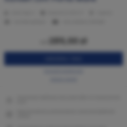
2
Liczba miejsc:
4
Powierzchnia:
45,00 m
1 sypialnia
1 duże łóżko podwójne
1 sofa rozkładana (Sofa Bed)
285,00 zł
od
ZAREZERWUJ TERAZ
Sprawdź dostępność
Zobacz cennik
Gwarancja najniższej ceny pokoi tylko na naszej stronie
www
Natychmiastowe potwierdzenie rezerwacji (płatność
online)