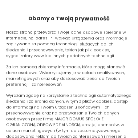
Suszarka do włosów
Dbamy o Twoją prywatność
Żelazko
Nasza strona przetwarza Twoje dane osobowe zbierane w
Wieszak na ubrania
Internecie, np. adres IP Twojego urządzenia oraz informacje
zapisywane za pomocą technologii służących do ich
Rozkładana sofa
śledzenia i przechowywania, takich jak pliki cookies,
sygnalizatory www lub innych podobnych technologii.
Szafa / garderoba
Za ich pomocą zbieramy informacje, które mogą stanowić
dane osobowe. Wykorzystujemy je w celach analitycznych,
marketingowych oraz aby dostosować treści do Twoich
Długie łóżka (> 2 metry)
preferencji i zainteresowań.
Wyrażam zgodę na korzystanie z technologii automatycznego
Sprzęt do prasowania
śledzenia i zbierania danych, w tym z plików cookies, dostęp
do informacji na Twoim urządzeniu końcowym i ich
Sofa
przechowywanie oraz na przetwarzanie Twoich danych
osobowych przez firmę MAJOR DOMUS SPÓŁKA Z
OGRANICZONĄ ODPOWIEDZIALNOŚCIĄ oraz jej partnerów, w
Część wypoczynkowa
celach marketingowych (w tym do zautomatyzowanego
dopasowania reklam do Twoich zainteresowań i mierzenia