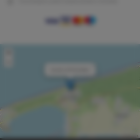
Gwarantujemy pełne bezpieczeństwo transakcji
+
−
×
Sunset Loft Porta Mare
Leaflet
| ©
OpenStreetMap
contributors