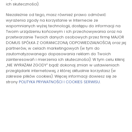
ich skuteczności).
Pralka
Niezależnie od tego, masz również prawo odmówić
wyrażenia zgody na korzystanie w Internecie ze
Biurko
wspomnianych wyżej technologii, dostępu do informacji na
Twoim urządzeniu końcowym i ich przechowywania oraz na
Środki czystości
przetwarzanie Twoich danych osobowych przez firmę MAJOR
DOMUS SPÓŁKA Z OGRANICZONĄ ODPOWIEDZIALNOŚCIĄ oraz jej
partnerów, w celach marketingowych (w tym do
Wanna lub prysznic
zautomatyzowanego dopasowania reklam do Twoich
zainteresowań i mierzenia ich skuteczności). W tym celu kliknij:
„NIE WYRAŻAM ZGODY” bądź dokonaj zmian w ustawieniach
Telewizor z płaskim ekranem
przeglądarki internetowej, z której aktualnie korzystasz (w
zakresie plików cookies). Więcej informacji dowiesz się ze
Część jadalna
strony
POLITYKA PRYWATNOŚCI I COOKIES SERWISU
.
Stół
Piekarnik
Płyta kuchenna