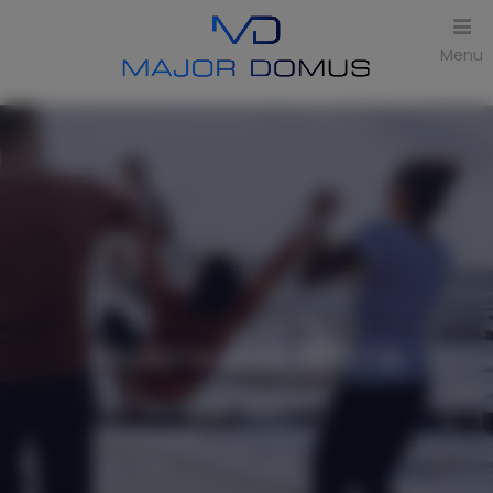
Menu
Rezerwacja online
Ilość ofert:
1