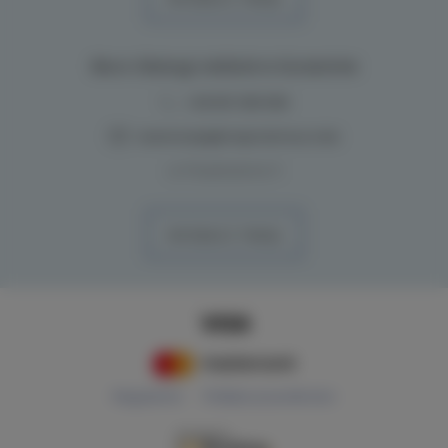
Biuro Obsługi oddział w Szczecinie
+48 691 396 598
rezerwacje@majordomus.club
ul. Przestrzenna 11
WYZNACZ TRASĘ
Regulamin
Polityka prywatności