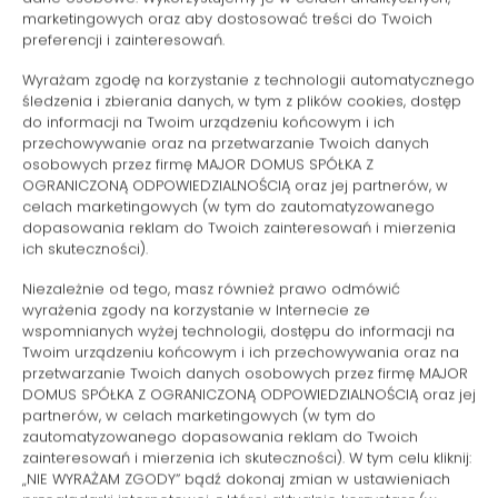
Cena
marketingowych oraz aby dostosować treści do Twoich
preferencji i zainteresowań.
Wyrażam zgodę na korzystanie z technologii automatycznego
SPRAWDŹ DOSTĘPNOŚĆ
śledzenia i zbierania danych, w tym z plików cookies, dostęp
do informacji na Twoim urządzeniu końcowym i ich
przechowywanie oraz na przetwarzanie Twoich danych
osobowych przez firmę MAJOR DOMUS SPÓŁKA Z
OGRANICZONĄ ODPOWIEDZIALNOŚCIĄ oraz jej partnerów, w
celach marketingowych (w tym do zautomatyzowanego
dopasowania reklam do Twoich zainteresowań i mierzenia
FILTROWANIE
ich skuteczności).
Niezależnie od tego, masz również prawo odmówić
wyrażenia zgody na korzystanie w Internecie ze
wspomnianych wyżej technologii, dostępu do informacji na
Twoim urządzeniu końcowym i ich przechowywania oraz na
przetwarzanie Twoich danych osobowych przez firmę MAJOR
DOMUS SPÓŁKA Z OGRANICZONĄ ODPOWIEDZIALNOŚCIĄ oraz jej
partnerów, w celach marketingowych (w tym do
zautomatyzowanego dopasowania reklam do Twoich
zainteresowań i mierzenia ich skuteczności). W tym celu kliknij:
„NIE WYRAŻAM ZGODY” bądź dokonaj zmian w ustawieniach