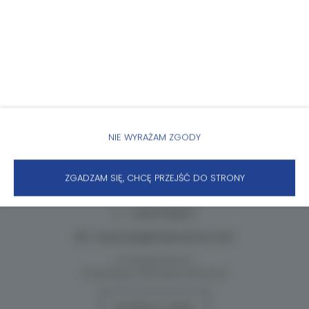
NIE WYRAŻAM ZGODY
ZGADZAM SIĘ, CHCĘ PRZEJŚĆ DO STRONY
Główna siedziba i Biuro obsługi w Dziwnowie
+48 517262517
,
rezerwacje@majordomus.club
ul. Przestrzenna 11
(Inwestycja: Półwysep Dziwnów)
WYZNACZ TRASĘ