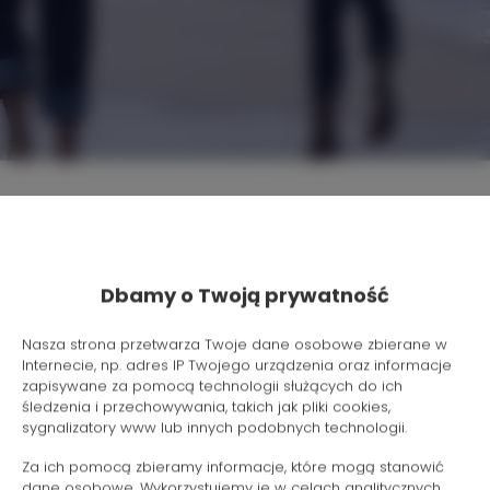
Lokalizacja
Dbamy o Twoją prywatność
Początek
Nasza strona przetwarza Twoje dane osobowe zbierane w
Internecie, np. adres IP Twojego urządzenia oraz informacje
Koniec
zapisywane za pomocą technologii służących do ich
śledzenia i przechowywania, takich jak pliki cookies,
sygnalizatory www lub innych podobnych technologii.
Osoby
Za ich pomocą zbieramy informacje, które mogą stanowić
dane osobowe. Wykorzystujemy je w celach analitycznych,