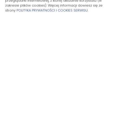
przeglądarki internetowej, z której aktualnie korzystasz (w
zakresie plików cookies). Więcej informacji dowiesz się ze
strony
POLITYKA PRYWATNOŚCI I COOKIES SERWISU
.
Sand Dunes Chillout
2
36,00 m
Maks. osób: 4
237,50 zł
Cena już od
Apartament znajdujący się w nowym kompleksie Sand
Dunes w Dziwnowie, 50 m od morza, 20 m od zejścia
plażę i promenadę. Zaprojektowany z dbałością o
szczegóły. Idealne miejsce na wyjazd we dwoje lub
rodzinne wakacje , tuż nad brzegiem morza!
Dodatkowym a
SZCZEGÓŁY